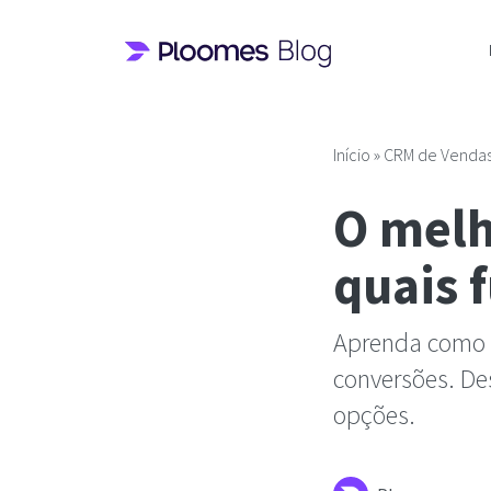
Pular
para
o
conteúdo
Início
»
CRM de Venda
O melh
quais 
Aprenda como 
conversões. De
opções.