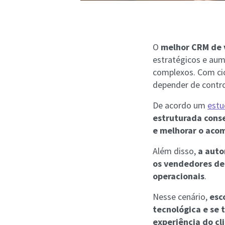
O
melhor CRM de 
estratégicos e aum
complexos. Com ci
depender de contro
De acordo um
estu
estruturada cons
e melhorar o aco
Além disso,
a auto
os vendedores de
operacionais
.
Nesse cenário,
esc
tecnológica e se 
experiência do cl