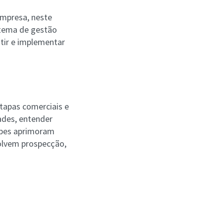
empresa, neste
tema de gestão
stir e implementar
tapas comerciais e
ades, entender
ipes aprimoram
olvem prospecção,