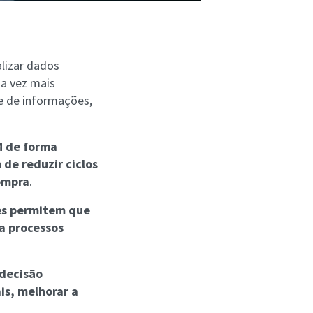
alizar dados
da vez mais
e de informações,
M de forma
de reduzir ciclos
ompra
.
ões permitem que
a processos
 decisão
is, melhorar a