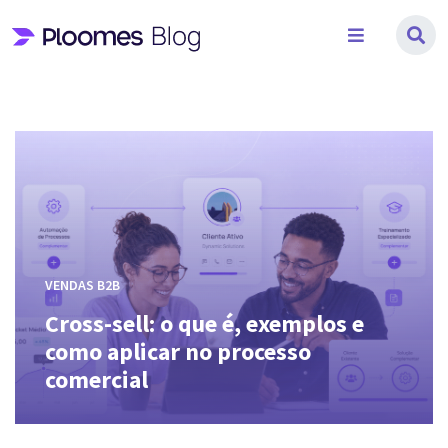
Pular
para
o
conteúdo
Blog
Destaques
da
Ploomes
–
Saiba
tudo
VENDAS B2B
Cross-sell: o que é, exemplos e
sobre
como aplicar no processo
vendas
comercial
complexas