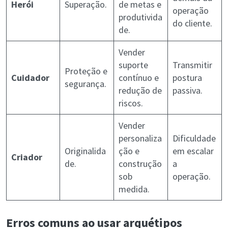
Herói
Superação.
de metas e
operação
produtivida
do cliente.
de.
Vender
suporte
Transmitir
Proteção e
Cuidador
contínuo e
postura
segurança.
redução de
passiva.
riscos.
Vender
personaliza
Dificuldade
Originalida
ção e
em escalar
Criador
de.
construção
a
sob
operação.
medida.
Erros comuns ao usar arquétipos