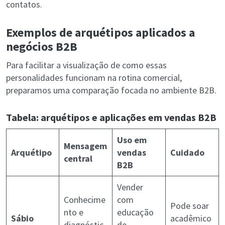
contatos.
Exemplos de arquétipos aplicados a
negócios B2B
Para facilitar a visualização de como essas
personalidades funcionam na rotina comercial,
preparamos uma comparação focada no ambiente B2B.
Tabela: arquétipos e aplicações em vendas B2B
Uso em
Mensagem
Arquétipo
vendas
Cuidado
central
B2B
Vender
Conhecime
com
Pode soar
nto e
educação
Sábio
acadêmico
diagnóstic
de