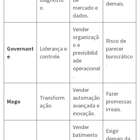
demais.
o.
mercado e
dados.
Vender
organizaçã
Risco de
o e
Governant
Liderança e
parecer
previsibilid
e
controle.
burocrático
ade
.
operacional
.
Vender
Fazer
Transform
automação
Mago
promessas
ação.
avançada e
irreais.
inovação.
Vender
Exigir
batimento
demais da