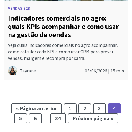
VENDAS B2B
Indicadores comerciais no agro:
quais KPIs acompanhar e como usar
na gestão de vendas
Veja quais indicadores comerciais no agro acompanhar,
como calcular cada KPI e como usar CRM para prever
vendas, margem e recompra por safra.
Tayrane
03/06/2026 |
15 min
« Página anterior
1
2
3
4
5
6
84
Próxima página »
…