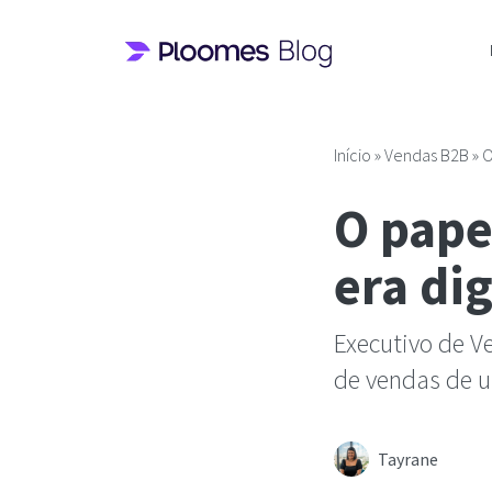
Pular
para
o
conteúdo
Início
»
Vendas B2B
»
O
O pape
era dig
Executivo de V
de vendas de u
Tayrane