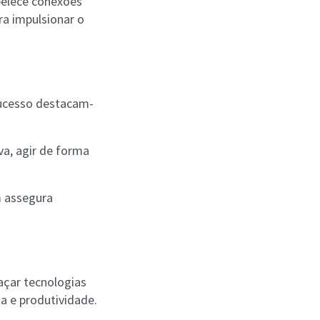
belece conexões
ra impulsionar o
sucesso destacam-
va, agir de forma
m assegura
açar tecnologias
cia e produtividade.