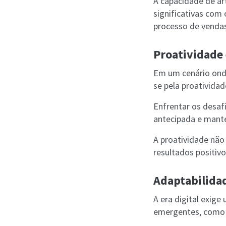
A capacidade de ar
significativas com
processo de venda
Proatividade 
Em um cenário ond
se pela proatividad
Enfrentar os desafi
antecipada e mante
A proatividade nã
resultados positiv
Adaptabilidad
A era digital exig
emergentes, como