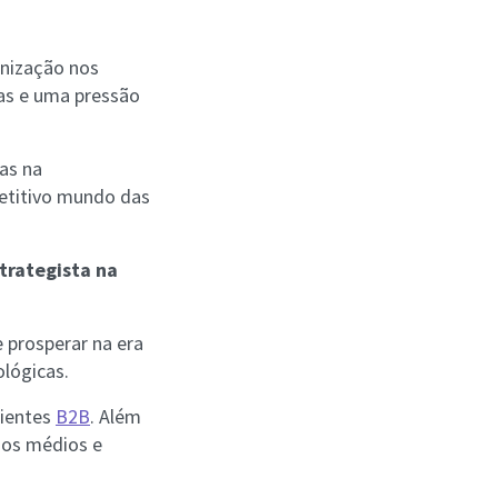
anização nos
das e uma pressão
as na
petitivo mundo das
trategista na
 prosperar na era
ológicas.
bientes
B2B
. Além
ios médios e