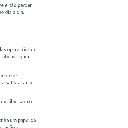
ce e não perder
o dia a dia.
.
 das operações de
ecíficas sejam
mente as
 a satisfação a
ontribui para o
enha um papel de
aptação a