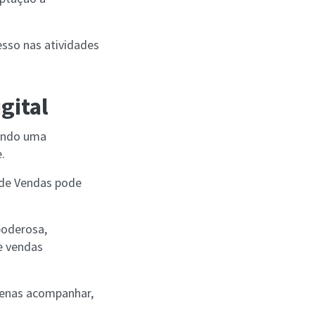
esso nas atividades
gital
ando uma
e.
o de Vendas pode
poderosa,
e vendas
apenas acompanhar,