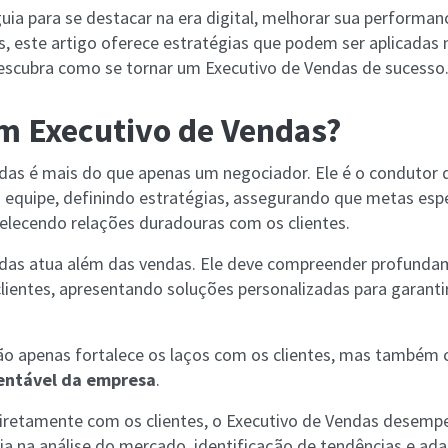
uia para se destacar na era digital, melhorar sua performan
, este artigo oferece estratégias que podem ser aplicadas n
escubra como se tornar um Executivo de Vendas de sucesso
m Executivo de Vendas?
das é mais do que apenas um negociador. Ele é o condutor
a equipe, definindo estratégias, assegurando que metas esp
elecendo relações duradouras com os clientes.
ndas atua além das vendas. Ele deve compreender profunda
lientes, apresentando soluções personalizadas para garantir
 apenas fortalece os laços com os clientes, mas também c
entável da empresa
.
diretamente com os clientes, o Executivo de Vendas desemp
a na análise do mercado, identificação de tendências e ad