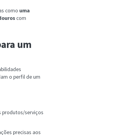
mas como
uma
douros
com
para um
abilidades
dam o perfil de um
 produtos/serviços
ações precisas aos