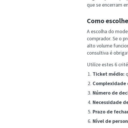
que se encerram e
Como escolher
A escolha do model
comprador. Se o pro
alto volume funcio
consultiva é obriga
Utilize estes 6 crit
Ticket médio:
q
Complexidade 
Número de deci
Necessidade d
Prazo de fecha
Nível de person