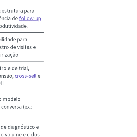
aestrutura para
ência de
follow-up
odutividade.
ilidade para
stro de visitas e
irização.
role de trial,
ansão,
cross-sell
e
ll.
ao modelo
 conversa (ex.:
 de diagnóstico e
o volume e ciclos