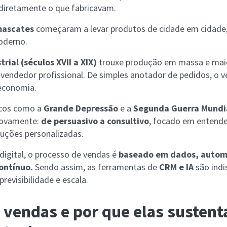
diretamente o que fabricavam.
ascates
começaram a levar produtos de cidade em cidade
oderno.
rial (séculos XVII a XIX)
trouxe produção em massa e maio
 vendedor profissional. De simples anotador de pedidos, o 
economia.
icos como a
Grande Depressão
e a
Segunda Guerra Mundi
novamente:
de persuasivo a consultivo
, focado em entender
luções personalizadas.
digital, o processo de vendas é
baseado em dados, autom
ontínuo.
Sendo assim, as ferramentas de
CRM e IA
são indi
 previsibilidade e escala.
 vendas e por que elas susten