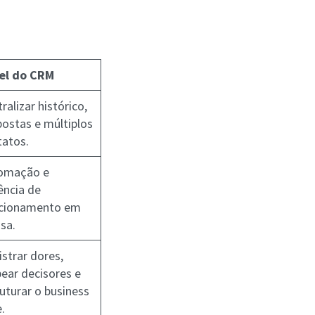
el do CRM
ralizar histórico,
postas e múltiplos
tatos.
omação e
ência de
acionamento em
sa.
strar dores,
ear decisores e
uturar o business
.