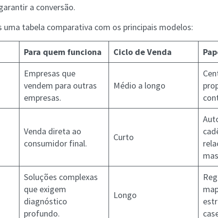
arantir a conversão.
 uma tabela comparativa com os principais modelos:
Para quem funciona
Ciclo de Venda
Pap
Empresas que
Cent
vendem para outras
Médio a longo
pro
empresas.
con
Aut
Venda direta ao
cad
Curto
consumidor final.
rel
mas
Soluções complexas
Regi
que exigem
map
Longo
diagnóstico
estr
profundo.
case