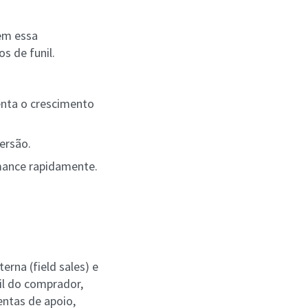
Sem essa
s de funil.
enta o crescimento
ersão.
mance rapidamente.
xterna (field sales) e
il do comprador,
entas de apoio,