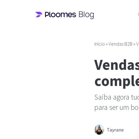
Pular
para
o
conteúdo
Início
»
Vendas B2B
»
V
Vendas
comple
Saiba agora tu
para ser um bo
Tayrane