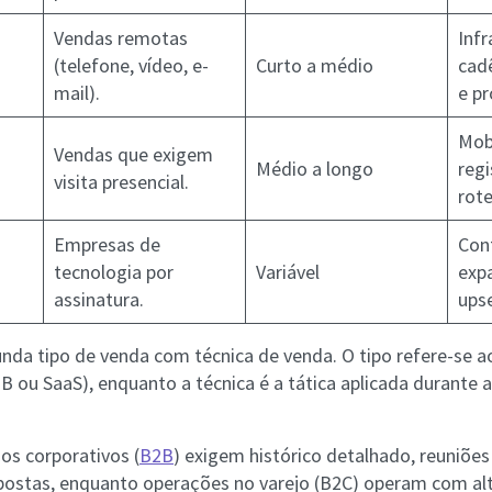
Vendas remotas
Infr
(telefone, vídeo, e-
Curto a médio
cad
mail).
e pr
Mob
Vendas que exigem
Médio a longo
regi
visita presencial.
rote
Empresas de
Cont
tecnologia por
Variável
exp
assinatura.
upse
nda tipo de venda com técnica de venda. O tipo refere-se 
2B ou SaaS), enquanto a técnica é a tática aplicada durante a
os corporativos (
B2B
) exigem histórico detalhado, reuniões
ostas, enquanto operações no varejo (B2C) operam com alt