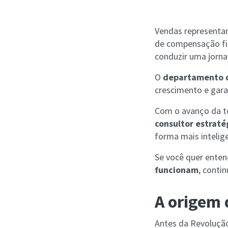
Vendas representam
de compensação fin
conduzir uma jornad
O
departamento 
crescimento e gara
Com o avanço da t
consultor estraté
forma mais intelige
Se você quer ente
funcionam
, conti
A origem 
Antes da Revolução