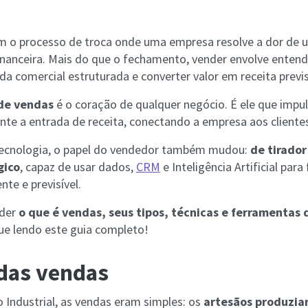
 o processo de troca onde uma empresa resolve a dor de u
anceira. Mais do que o fechamento, vender envolve entende
a comercial estruturada e converter valor em receita previs
de vendas
é o coração de qualquer negócio. É ele que impu
nte a entrada de receita, conectando a empresa aos clientes
ecnologia, o papel do vendedor também mudou:
de tirador
gico
, capaz de usar dados,
CRM
e Inteligência Artificial par
nte e previsível.
nder
o que é vendas, seus tipos, técnicas e ferramentas
nue lendo este guia completo!
das vendas
 Industrial, as vendas eram simples: os
artesãos produzia