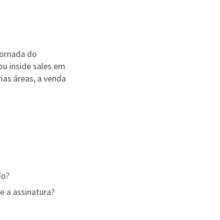
jornada do
ou inside sales em
ias áreas, a venda
do?
e a assinatura?