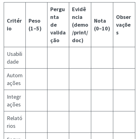
Pergu
Evidê
nta
ncia
Obser
Critér
Peso
Nota
de
(demo
vaçõe
io
(1–5)
(0–10)
valida
/print/
s
ção
doc)
Usabili
dade
Autom
ações
Integr
ações
Relató
rios