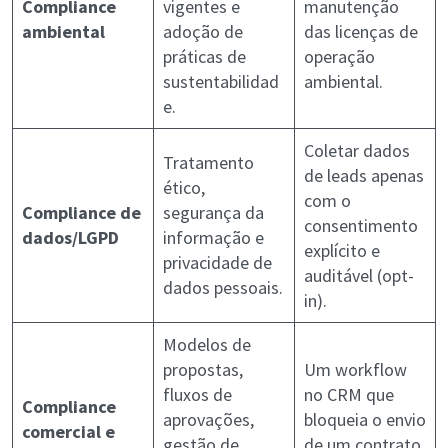
Compliance
vigentes e
manutenção
ambiental
adoção de
das licenças de
práticas de
operação
sustentabilidad
ambiental.
e.
Coletar dados
Tratamento
de leads apenas
ético,
com o
Compliance de
segurança da
consentimento
dados/LGPD
informação e
explícito e
privacidade de
auditável (opt-
dados pessoais.
in).
Modelos de
propostas,
Um workflow
fluxos de
no CRM que
Compliance
aprovações,
bloqueia o envio
comercial e
gestão de
de um contrato