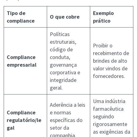
Tipo de
Exemplo
O que cobre
compliance
prático
Políticas
estruturais,
Proibir o
código de
recebimento de
Compliance
conduta,
brindes de alto
empresarial
governança
valor vindos de
corporativa e
fornecedores.
integridade
geral.
Uma indústria
Aderência a leis
farmacêutica
Compliance
e normas
seguindo
regulatório/le
específicas do
rigorosamente
gal
setor da
as exigências da
companhia.