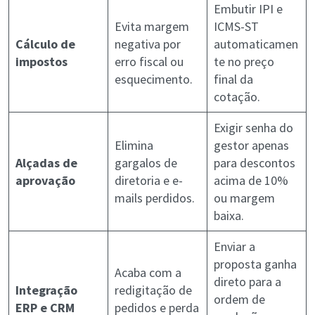
Embutir IPI e
Evita margem
ICMS-ST
Cálculo de
negativa por
automaticamen
impostos
erro fiscal ou
te no preço
esquecimento.
final da
cotação.
Exigir senha do
Elimina
gestor apenas
Alçadas de
gargalos de
para descontos
aprovação
diretoria e e-
acima de 10%
mails perdidos.
ou margem
baixa.
Enviar a
proposta ganha
Acaba com a
direto para a
Integração
redigitação de
ordem de
ERP e CRM
pedidos e perda