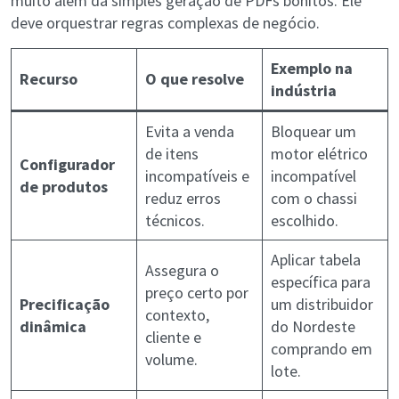
muito além da simples geração de PDFs bonitos. Ele
deve orquestrar regras complexas de negócio.
Exemplo na
Recurso
O que resolve
indústria
Evita a venda
Bloquear um
de itens
motor elétrico
Configurador
incompatíveis e
incompatível
de produtos
reduz erros
com o chassi
técnicos.
escolhido.
Aplicar tabela
Assegura o
específica para
preço certo por
Precificação
um distribuidor
contexto,
dinâmica
do Nordeste
cliente e
comprando em
volume.
lote.