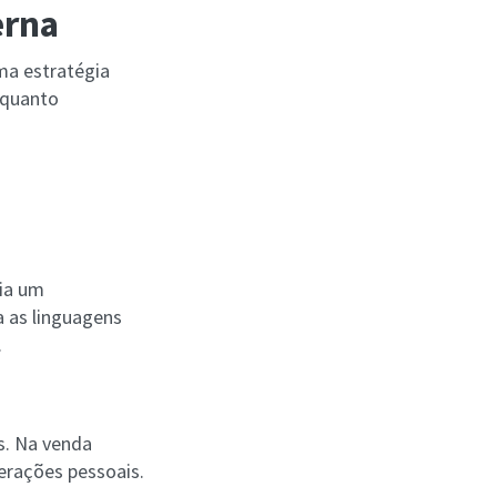
erna
ma estratégia
 quanto
ria um
a as linguagens
.
s. Na venda
terações pessoais.