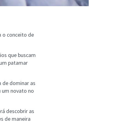
m o conceito de
ios que buscam
a um patamar
m de dominar as
u um novato no
rá descobrir as
es de maneira