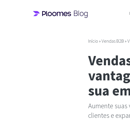
Pular
para
o
conteúdo
Início
»
Vendas B2B
»
V
Vendas
vantag
sua e
Aumente suas v
clientes e exp