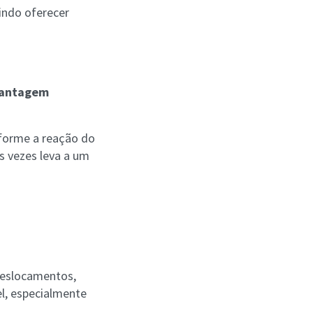
tindo oferecer
 vantagem
forme a reação do
as vezes leva a um
Deslocamentos,
l, especialmente