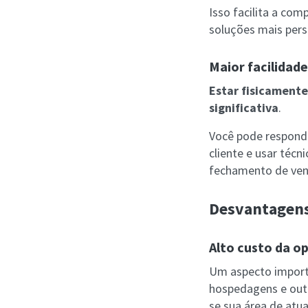
Isso facilita a co
soluções mais pers
Maior facilidad
Estar fisicament
significativa
.
Você pode responde
cliente e usar técn
fechamento de vend
Desvantagen
Alto custo da o
Um aspecto importa
hospedagens e out
se sua área de atu