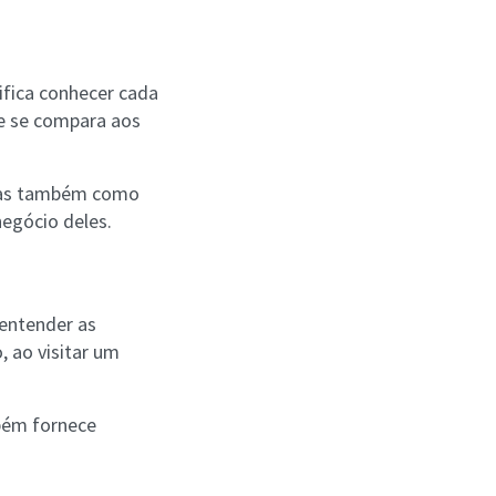
nifica conhecer cada
le se compara aos
 mas também como
negócio deles.
 entender as
, ao visitar um
bém fornece