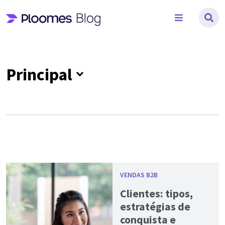
Pular
para
o
conteúdo
Principal
VENDAS B2B
Clientes: tipos,
estratégias de
conquista e