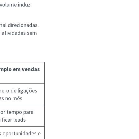
r volume induz
mal direcionadas.
r atividades sem
mplo em vendas
B
ero de ligações
tas no mês
or tempo para
ificar leads
s oportunidades e