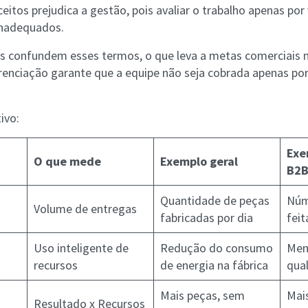
eitos prejudica a gestão, pois avaliar o trabalho apenas po
nadequados.
is confundem esses termos, o que leva a metas comerciais 
renciação garante que a equipe não seja cobrada apenas po
ivo:
Exe
O que mede
Exemplo geral
B2
Quantidade de peças
Núm
Volume de entregas
fabricadas por dia
fei
Uso inteligente de
Redução do consumo
Men
recursos
de energia na fábrica
qual
Mais peças, sem
Mai
Resultado x Recursos