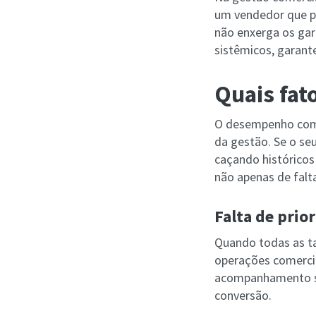
um vendedor que p
não enxerga os garg
sistêmicos, garant
Quais fat
O desempenho comer
da gestão. Se o se
caçando históricos
não apenas de falt
Falta de prio
Quando todas as ta
operações comercia
acompanhamento se
conversão.