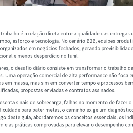
trabalho é a relação direta entre a qualidade das entregas 
empo, esforço e tecnologia. No cenário B2B, equipes produ
organizados em negócios fechados, gerando previsibilidade
ional e menos desperdício no funil.
deres, o desafio diário consiste em transformar o trabalho d
is. Uma operação comercial de alta performance não foca e
rias em massa, mas sim em converter tempo e processos be
ificadas, propostas enviadas e contratos assinados.
resenta sinais de sobrecarga, falhas no momento de fazer
ificuldade para bater metas, o caminho exige um diagnóstic
ngo deste guia, abordaremos os conceitos essenciais, os in
m e as práticas comprovadas para elevar o desempenho com