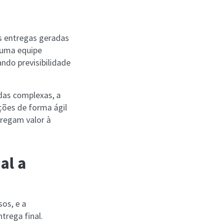
as entregas geradas
 uma equipe
ndo previsibilidade
das complexas, a
ções de forma ágil
gregam valor à
al a
sos, e a
trega final.