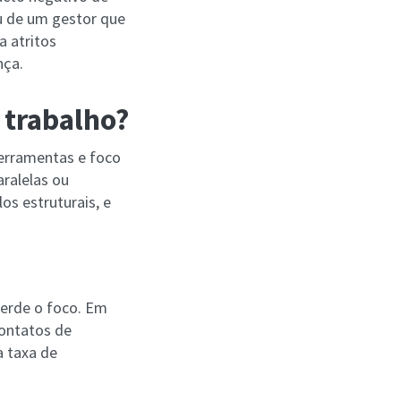
u de um gestor que
a atritos
nça.
 trabalho?
erramentas e foco
aralelas ou
os estruturais, e
perde o foco. Em
contatos de
 taxa de