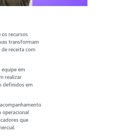
e os recursos
tivas transformam
 de receita com
a equipe em
m realizar
m definidos em
 o acompanhamento
o operacional
dicadores que
ercial.