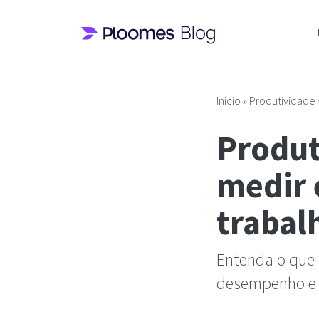
Pular
para
o
conteúdo
Início
»
Produtividade
Produt
medir 
trabal
Entenda o que 
desempenho e c