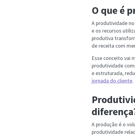
O que é p
A produtividade no
e os recursos util
produtiva transfor
de receita com men
Esse conceito vai 
produtividade come
e estruturada, red
jornada do cliente
.
Produtivi
diferença
A produção é o volu
produtividade rela