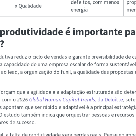
defeitos, com menos
pro
x Qualidade
energia
men
 produtividade é importante pa
?
iva reduz o ciclo de vendas e garante previsibilidade de ca
 a capacidade de uma empresa escalar de forma sustentáve
o lead, a organização do funil, a qualidade das propostas e
forçam que a agilidade e a adaptação estruturada são dete
o com o
2026
Global Human Capital Trends
, da Deloitte
, set
s apontam que ser rápido e adaptável é a principal estratég
O estudo também indica que orquestrar pessoas e recursos 
ores de sucesso.
l, a falta de produtividade gera perdas reais. Pense no imp