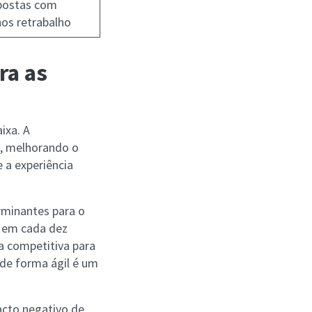
postas com
os retrabalho
ra as
ixa. A
l, melhorando o
 a experiência
rminantes para o
e em cada dez
ia competitiva para
de forma ágil é um
acto negativo de